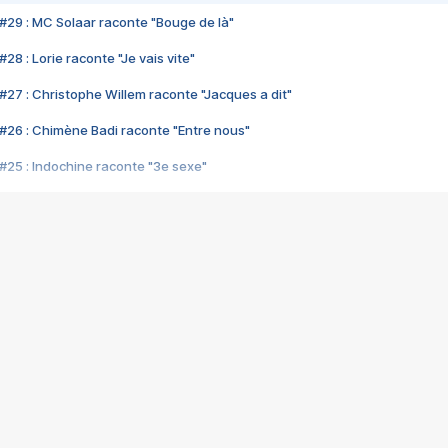
#29 : MC Solaar raconte "Bouge de là"
28 : Lorie raconte "Je vais vite"
#27 : Christophe Willem raconte "Jacques a dit"
#26 : Chimène Badi raconte "Entre nous"
#25 : Indochine raconte "3e sexe"
#24 : Zaho raconte "C'est chelou"
#23 : Patrick Bruel raconte "Au café des délices"
#22 : Kyo raconte "Le chemin"
#21 : Nolwenn Leroy raconte "Cassé"
#20 : Patrick Hernandez raconte "Born to be alive"
#19 : Lorie raconte "Près de moi"
#18 : Michael Jones raconte "A nos actes manqués" (avec Jean-Jacque