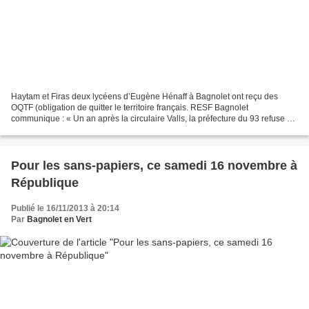
Haytam et Firas deux lycéens d’Eugène Hénaff à Bagnolet ont reçu des
OQTF (obligation de quitter le territoire français. RESF Bagnolet
communique : « Un an après la circulaire Valls, la préfecture du 93 refuse de
régulariser Haytam et Firas**, élèves...
Pour les sans-papiers, ce samedi 16 novembre à
République
Publié le 16/11/2013 à 20:14
Par
Bagnolet en Vert