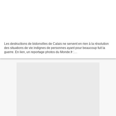
Les destructions de bidonvilles de Calais ne servent en rien à la résolution
des situations de vie indignes de personnes ayant pour beaucoup fuit la
guerre. En lien, un reportage photos du Monde.fr :
http://www.lemonde.fr/societe/visuel/2014/05/28/dans-les-campements-de-
fortune-l-errance-des-migrants-de-calais_4428260_3224.html...