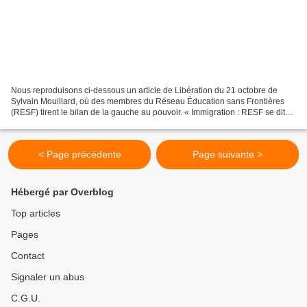
Nous reproduisons ci-dessous un article de Libération du 21 octobre de
Sylvain Mouillard, où des membres du Réseau Éducation sans Frontières
(RESF) tirent le bilan de la gauche au pouvoir. « Immigration : RESF se dit
floué par la gauche Au-delà du cas...
< Page précédente
Page suivante >
Hébergé par Overblog
Top articles
Pages
Contact
Signaler un abus
C.G.U.