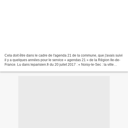
Cela doit être dans le cadre de l'agenda 21 de la commune, que j'avais suivi
il y a quelques années pour le service « agendas 21 » de la Région Ile-de-
France. Lu dans leparisien.fr du 20 juilet 2017 : « Noisy-le-Sec : la ville
chasse les mauvaises herbes...