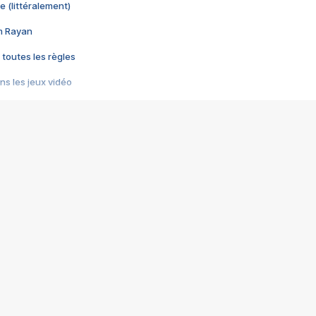
e (littéralement)
im Rayan
 toutes les règles
s les jeux vidéo
us choquant de Rockstar ? - Le scandale BULLY
e plus moche de Steam
du RÊVE tourne au CAUCHEMAR
pendant 8 heures
it… à tort
umiliés par un jeu vidéo
ire - Final Fantasy 8
ti un empire - Age of Empires
story DOFUS