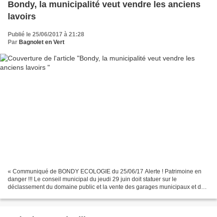
Bondy, la municipalité veut vendre les anciens
lavoirs
Publié le 25/06/2017 à 21:28
Par
Bagnolet en Vert
« Communiqué de BONDY ECOLOGIE du 25/06/17 Alerte ! Patrimoine en
danger !!! Le conseil municipal du jeudi 29 juin doit statuer sur le
déclassement du domaine public et la vente des garages municipaux et de l
'ancien lavoir (superficie 2223 m²). Délibérations...