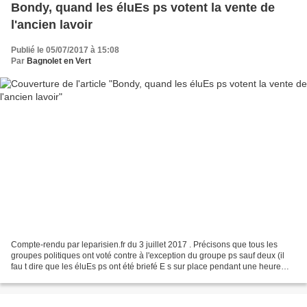
Bondy, quand les éluEs ps votent la vente de
l'ancien lavoir
Publié le 05/07/2017 à 15:08
Par
Bagnolet en Vert
Compte-rendu par leparisien.fr du 3 juillet 2017 . Précisons que tous les
groupes politiques ont voté contre à l'exception du groupe ps sauf deux (il
fau t dire que les éluEs ps ont été briefé E s sur place pendant une heure
pour s'assurer de leur vote...