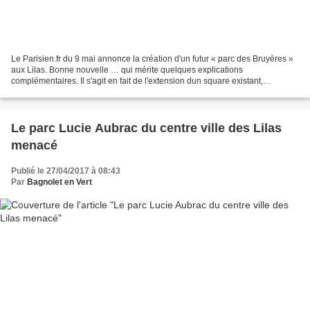
Le Parisien.fr du 9 mai annonce la création d'un futur « parc des Bruyères »
aux Lilas. Bonne nouvelle … qui mérite quelques explications
complémentaires. Il s'agit en fait de l'extension dun square existant,
visiblement en lieu et place du projet de...
Le parc Lucie Aubrac du centre ville des Lilas
menacé
Publié le 27/04/2017 à 08:43
Par
Bagnolet en Vert