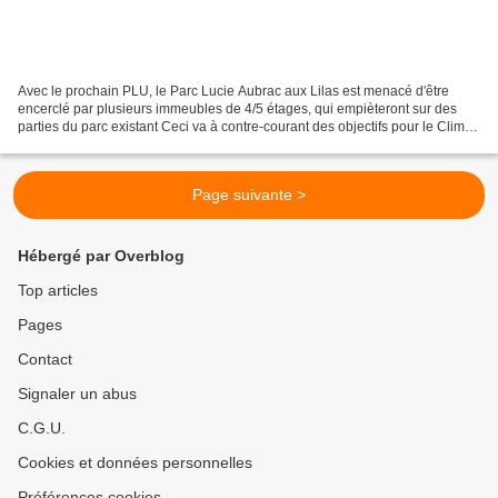
Avec le prochain PLU, le Parc Lucie Aubrac aux Lilas est menacé d'être
encerclé par plusieurs immeubles de 4/5 étages, qui empièteront sur des
parties du parc existant Ceci va à contre-courant des objectifs pour le Climat,
et contre le cadre de vie des...
Page suivante >
Hébergé par Overblog
Top articles
Pages
Contact
Signaler un abus
C.G.U.
Cookies et données personnelles
Préférences cookies