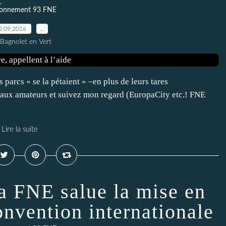
ronnement 93 FNE
2.09.2016
…
 Bagnolet en Vert
s parcs « se la pétaient » –en plus de leurs tares
s aux amateurs et suivez mon regard (EuropaCity etc.! FNE
Lire la suite
la FNE salue la mise en
onvention internationale