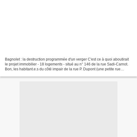
Bagnolet : la destruction programmée d'un verger C'est ce à quoi aboutirait
le projet immobilier - 18 logements - situé au n° 146 de la rue Sadi-Carnot.
Bon, les habitant.e.s du côté impair de la rue P. Dupont (une petite rue
pavillonnaire de Bagnolet)...