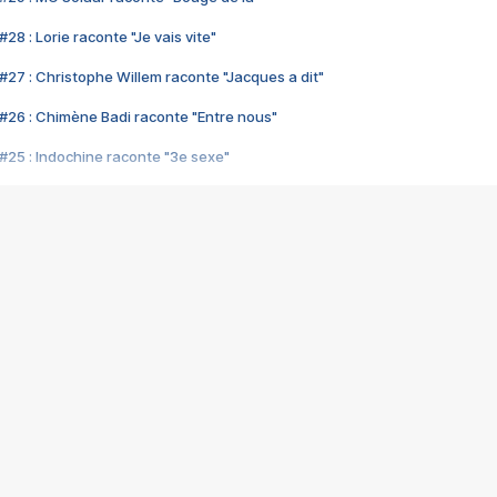
28 : Lorie raconte "Je vais vite"
#27 : Christophe Willem raconte "Jacques a dit"
#26 : Chimène Badi raconte "Entre nous"
#25 : Indochine raconte "3e sexe"
#24 : Zaho raconte "C'est chelou"
#23 : Patrick Bruel raconte "Au café des délices"
#22 : Kyo raconte "Le chemin"
#21 : Nolwenn Leroy raconte "Cassé"
#20 : Patrick Hernandez raconte "Born to be alive"
#19 : Lorie raconte "Près de moi"
#18 : Michael Jones raconte "A nos actes manqués" (avec Jean-Jacque
#17 : Khaled raconte "Aïcha"