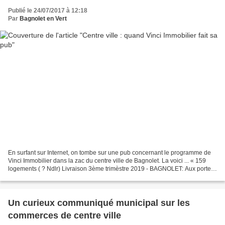
Publié le 24/07/2017 à 12:18
Par
Bagnolet en Vert
En surfant sur Internet, on tombe sur une pub concernant le programme de
Vinci Immobilier dans la zac du centre ville de Bagnolet. La voici ... « 159
logements ( ? Ndlr) Livraison 3ème trimèstre 2019 - BAGNOLET: Aux portes
de Paris, dans le cadre du réaménagement...
Un curieux communiqué municipal sur les
commerces de centre ville