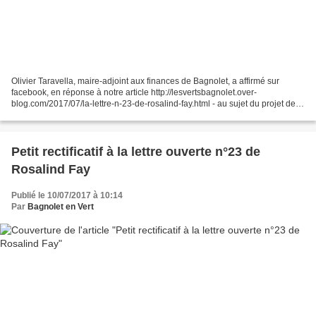
Olivier Taravella, maire-adjoint aux finances de Bagnolet, a affirmé sur
facebook, en réponse à notre article http://lesvertsbagnolet.over-
blog.com/2017/07/la-lettre-n-23-de-rosalind-fay.html - au sujet du projet de
l'oph de Paris - que ce projet n'était...
Petit rectificatif à la lettre ouverte n°23 de
Rosalind Fay
Publié le 10/07/2017 à 10:14
Par
Bagnolet en Vert