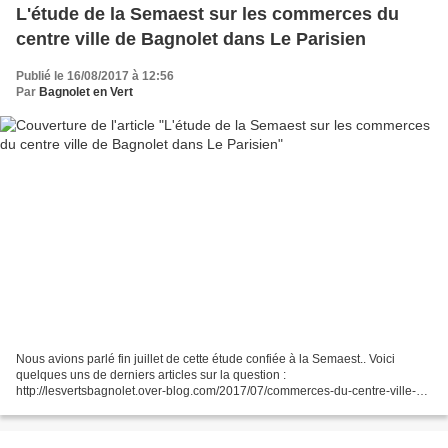
L'étude de la Semaest sur les commerces du
centre ville de Bagnolet dans Le Parisien
Publié le 16/08/2017 à 12:56
Par
Bagnolet en Vert
Nous avions parlé fin juillet de cette étude confiée à la Semaest.. Voici
quelques uns de derniers articles sur la question :
http://lesvertsbagnolet.over-blog.com/2017/07/commerces-du-centre-ville-
de-bagnolet-suite.html http://lesvertsbagnolet.over-blog.com/2017/07/vinci-
en-centre-ville-les-commercantes-doivent-toucher-une-indemnite-pour-
manque-a-gagner.html...