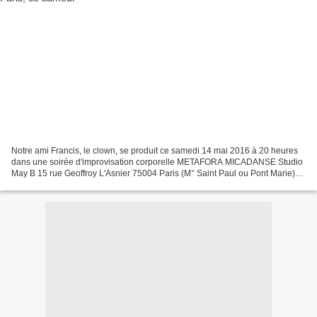
Notre ami Francis, le clown, se produit ce samedi 14 mai 2016 à 20 heures
dans une soirée d'improvisation corporelle METAFORA MICADANSE Studio
May B 15 rue Geoffroy L'Asnier 75004 Paris (M° Saint Paul ou Pont Marie)
Entrée: 5€ Organisée par la Cie Pasdedieux....