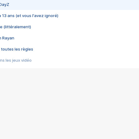
 DayZ
 a 13 ans (et vous l'avez ignoré)
e (littéralement)
im Rayan
 toutes les règles
s les jeux vidéo
us choquant de Rockstar ? - Le scandale BULLY
e plus moche de Steam
du RÊVE tourne au CAUCHEMAR
pendant 8 heures
it… à tort
umiliés par un jeu vidéo
ire - Final Fantasy 8