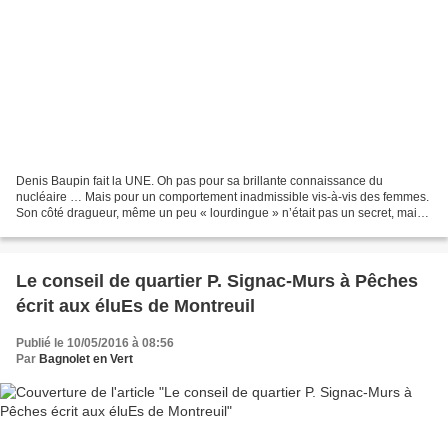
Denis Baupin fait la UNE. Oh pas pour sa brillante connaissance du
nucléaire … Mais pour un comportement inadmissible vis-à-vis des femmes.
Son côté dragueur, même un peu « lourdingue » n’était pas un secret, mais
là ça va trop loin, il s’agit ni plus...
Le conseil de quartier P. Signac-Murs à Pêches
écrit aux éluEs de Montreuil
Publié le 10/05/2016 à 08:56
Par
Bagnolet en Vert