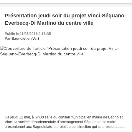
stage aura lieu les 11 et 12 juin prochains...
Présentation jeudi soir du projet Vinci-Séquano-
Everbecq-Di Martino du centre ville
Publié le 11/05/2016 à 16:35
Par
Bagnolet en Vert
Ce jeudi 12 mai, à i9h30 salle du conseil municipal en mairie de Bagnolet,
Vinci, la société départementale d’aménagement Séquano et le maire
présenteront aux Bagnoletais le projet de construction qui se dressera au
fond de la place de la mairie le long...