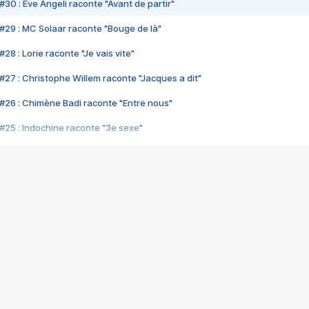
#30 : Eve Angeli raconte "Avant de partir"
#29 : MC Solaar raconte "Bouge de là"
28 : Lorie raconte "Je vais vite"
#27 : Christophe Willem raconte "Jacques a dit"
#26 : Chimène Badi raconte "Entre nous"
#25 : Indochine raconte "3e sexe"
#24 : Zaho raconte "C'est chelou"
#23 : Patrick Bruel raconte "Au café des délices"
#22 : Kyo raconte "Le chemin"
#21 : Nolwenn Leroy raconte "Cassé"
#20 : Patrick Hernandez raconte "Born to be alive"
#19 : Lorie raconte "Près de moi"
#18 : Michael Jones raconte "A nos actes manqués" (avec Jean-Jacque