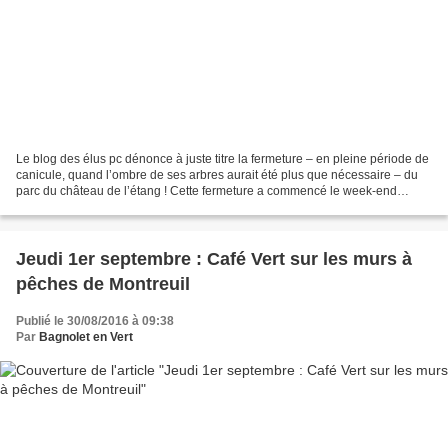
Le blog des élus pc dénonce à juste titre la fermeture – en pleine période de
canicule, quand l’ombre de ses arbres aurait été plus que nécessaire – du
parc du château de l’étang ! Cette fermeture a commencé le week-end
dernier des 27 et 28 août. S’il...
Jeudi 1er septembre : Café Vert sur les murs à
pêches de Montreuil
Publié le 30/08/2016 à 09:38
Par
Bagnolet en Vert