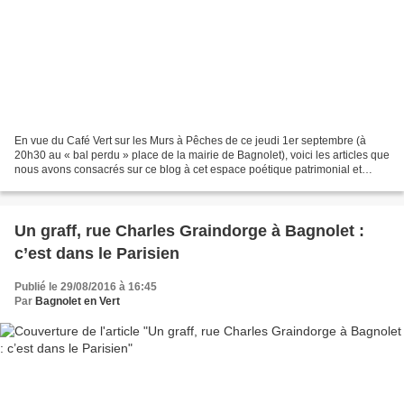
En vue du Café Vert sur les Murs à Pêches de ce jeudi 1er septembre (à
20h30 au « bal perdu » place de la mairie de Bagnolet), voici les articles que
nous avons consacrés sur ce blog à cet espace poétique patrimonial et
naturel situé à Montreuil : http://lesvertsbagnolet.over-
blog.com/tag/murs%20a%20peches/...
Un graff, rue Charles Graindorge à Bagnolet :
c’est dans le Parisien
Publié le 29/08/2016 à 16:45
Par
Bagnolet en Vert