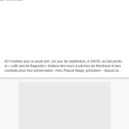
Et n’oubliez pas ce jeudi soir, 1er jour de septembre, à 20h30, au bal perdu,
le « café vert de Bagnolet » traitera des murs-à-pêches de Montreuil et des
combats pour leur préservation. Avec Pascal Mage, président – depuis la
fondation en 1994 – de M...