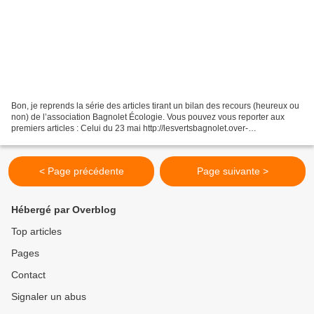
Bon, je reprends la série des articles tirant un bilan des recours (heureux ou
non) de l’association Bagnolet Écologie. Vous pouvez vous reporter aux
premiers articles : Celui du 23 mai http://lesvertsbagnolet.over-
blog.com/2016/05/urbanisme-sur-les-premiers-recours-a-bagnolet.html...
< Page précédente
Page suivante >
Hébergé par Overblog
Top articles
Pages
Contact
Signaler un abus