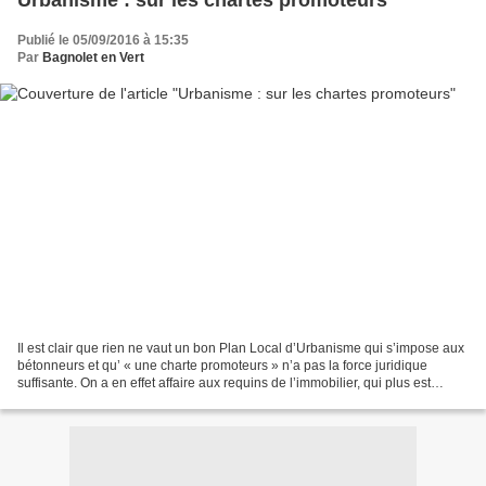
Urbanisme : sur les chartes promoteurs
Publié le 05/09/2016 à 15:35
Par
Bagnolet en Vert
Il est clair que rien ne vaut un bon Plan Local d’Urbanisme qui s’impose aux
bétonneurs et qu’ « une charte promoteurs » n’a pas la force juridique
suffisante. On a en effet affaire aux requins de l’immobilier, qui plus est
soutenus par le représentant...