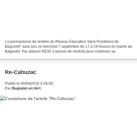
La permanence de rentrée du Réseau Éducation Sans Frontières de
Bagnolet* aura lieu ce mercredi 7 septembre de 17 à 19 heures en mairie de
Bagnolet. Par ailleurs RESF a besoin de renforts pour continuer sa
nécessaire action (qu’on se le dise !). La permanence...
Re-Cahuzac
Publié le 05/09/2016 à 08:00
Par
Bagnolet en Vert