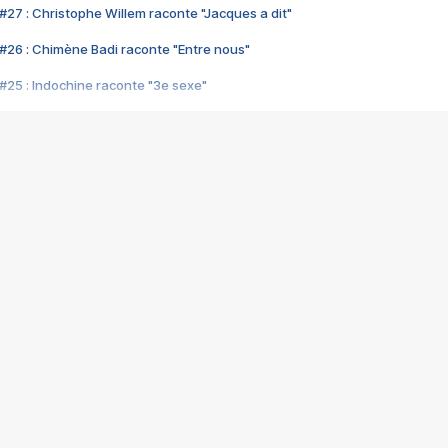
#27 : Christophe Willem raconte "Jacques a dit"
#26 : Chimène Badi raconte "Entre nous"
#25 : Indochine raconte "3e sexe"
#24 : Zaho raconte "C'est chelou"
#23 : Patrick Bruel raconte "Au café des délices"
#22 : Kyo raconte "Le chemin"
#21 : Nolwenn Leroy raconte "Cassé"
#20 : Patrick Hernandez raconte "Born to be alive"
#19 : Lorie raconte "Près de moi"
#18 : Michael Jones raconte "A nos actes manqués" (avec Jean-Jacque
#17 : Khaled raconte "Aïcha"
#16 : Corneille raconte "Parce qu'on vient de loin"
#15 : Indochine raconte "L'aventurier"