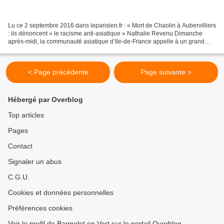
Lu ce 2 septembre 2016 dans leparisien.fr : « Mort de Chaolin à Aubervilliers
: ils dénoncent « le racisme anti-asiatique » Nathalie Revenu Dimanche
après-midi, la communauté asiatique d’Ile-de-France appelle à un grand
rassemblement à Paris de République...
< Page précédente
Page suivante >
Hébergé par Overblog
Top articles
Pages
Contact
Signaler un abus
C.G.U.
Cookies et données personnelles
Préférences cookies
Voir le profil de Bagnolet en Vert sur le portail Overblog