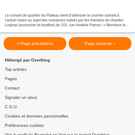
Le conseil de quartier du Plateau vient d’adresser le courrier suivant à
l’actuel maire au sujet des nuisances subies par les riverains du chantier
Logirep (accession et location) du 101, rue Anatole France / « Monsieur le
Maire, Le conseil de quartier...
< Page précédente
Page suivante >
Hébergé par Overblog
Top articles
Pages
Contact
Signaler un abus
C.G.U.
Cookies et données personnelles
Préférences cookies
Voir le profil de Bagnolet en Vert sur le portail Overblog