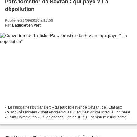
Parc forestier de Sevran : qui paye ? La
dépollution
Publié le 26/09/2016 à 18:59
Par
Bagnolet en Vert
« Les modalités du transfert » du parc forestier de Sevran, de l’Etat aux
collectivités locales « sont encore floues ». Tout est dit car lorsque l’on parle
« Jeux Olympiques », là les choses – en haut lieu – semblent curieusement
moins « floues » … Lu...