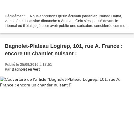
Décidément … Nous apprenons qu’un écrivain jordanien, Nahed Hattar,
vient d’être assassiné dimanche à Amman. Cela s’est passé devant le
tribunal où il était jugé pour avoir publié une caricature considérée comme
offensante pour l'islam Car dans ce pays...
Bagnolet-Plateau Logirep, 101, rue A. France :
encore un chantier nuisant !
Publié le 25/09/2016 à 17:51
Par
Bagnolet en Vert