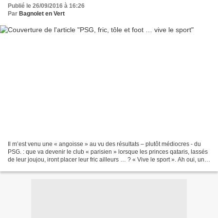
Publié le 26/09/2016 à 16:26
Par
Bagnolet en Vert
Il m’est venu une « angoisse » au vu des résultats – plutôt médiocres - du
PSG. : que va devenir le club « parisien » lorsque les princes qataris, lassés
de leur joujou, iront placer leur fric ailleurs … ? « Vive le sport ». Ah oui, un
défenseur du psg...