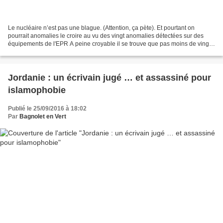
Le nucléaire n’est pas une blague. (Attention, ça pète). Et pourtant on
pourrait anomalies le croire au vu des vingt anomalies détectées sur des
équipements de l'EPR A peine croyable il se trouve que pas moins de vingt
irrégularités (vingt !) portant...
Jordanie : un écrivain jugé … et assassiné pour
islamophobie
Publié le 25/09/2016 à 18:02
Par
Bagnolet en Vert