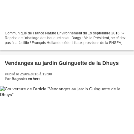
Communiqué de France Nature Environnement du 19 septembre 2016 : «
Reprise de l'abattage des bouquetins du Bargy : Mr. le Président, ne cédez
pas à la facilité ! François Hollande cède-t-il aux pressions de la FNSEA,
premier lobby agricole de France ?...
Vendanges au jardin Guinguette de la Dhuys
Publié le 25/09/2016 à 19:00
Par
Bagnolet en Vert