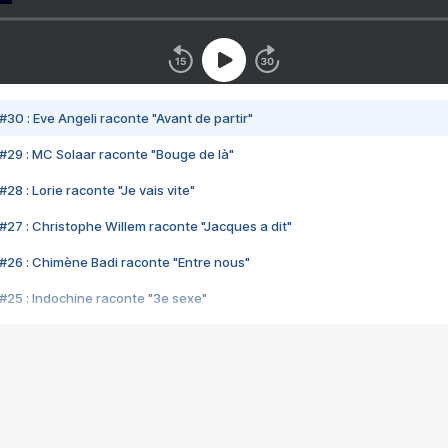
#30 : Eve Angeli raconte "Avant de partir"
#29 : MC Solaar raconte "Bouge de là"
28 : Lorie raconte "Je vais vite"
#27 : Christophe Willem raconte "Jacques a dit"
#26 : Chimène Badi raconte "Entre nous"
#25 : Indochine raconte "3e sexe"
#24 : Zaho raconte "C'est chelou"
#23 : Patrick Bruel raconte "Au café des délices"
#22 : Kyo raconte "Le chemin"
#21 : Nolwenn Leroy raconte "Cassé"