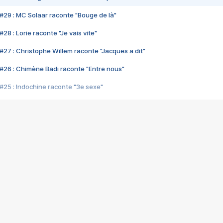
#29 : MC Solaar raconte "Bouge de là"
28 : Lorie raconte "Je vais vite"
#27 : Christophe Willem raconte "Jacques a dit"
#26 : Chimène Badi raconte "Entre nous"
#25 : Indochine raconte "3e sexe"
#24 : Zaho raconte "C'est chelou"
#23 : Patrick Bruel raconte "Au café des délices"
#22 : Kyo raconte "Le chemin"
#21 : Nolwenn Leroy raconte "Cassé"
#20 : Patrick Hernandez raconte "Born to be alive"
#19 : Lorie raconte "Près de moi"
#18 : Michael Jones raconte "A nos actes manqués" (avec Jean-Jacque