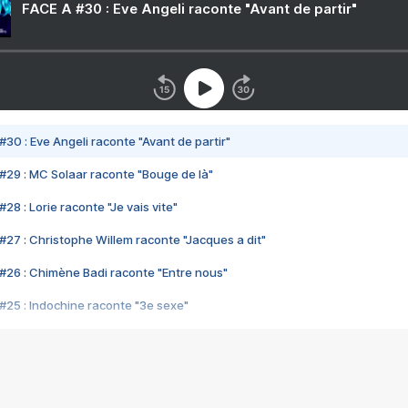
FACE A #30 : Eve Angeli raconte "Avant de partir"
#30 : Eve Angeli raconte "Avant de partir"
#29 : MC Solaar raconte "Bouge de là"
28 : Lorie raconte "Je vais vite"
#27 : Christophe Willem raconte "Jacques a dit"
#26 : Chimène Badi raconte "Entre nous"
#25 : Indochine raconte "3e sexe"
#24 : Zaho raconte "C'est chelou"
#23 : Patrick Bruel raconte "Au café des délices"
#22 : Kyo raconte "Le chemin"