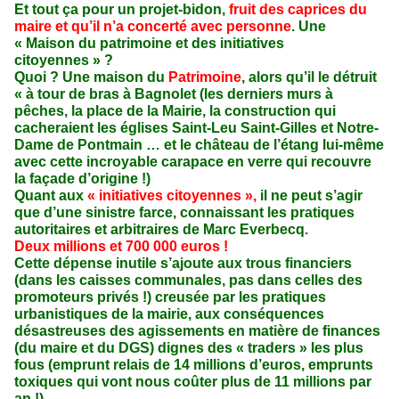
Et tout ça pour un projet-bidon,
fruit des caprices du
maire et qu’il n’a concerté avec personne
. Une
« Maison du patrimoine et des initiatives
citoyennes » ?
Quoi ? Une maison du
Patrimoine
, alors qu’il le détruit
« à tour de bras à Bagnolet (les derniers murs à
pêches, la place de la Mairie, la construction qui
cacheraient les églises Saint-Leu Saint-Gilles et Notre-
Dame de Pontmain … et le château de l’étang lui-même
avec cette incroyable carapace en verre qui recouvre
la façade d’origine !)
Quant aux
« initiatives citoyennes »,
il ne peut s’agir
que d’une sinistre farce, connaissant les pratiques
autoritaires et arbitraires de Marc Everbecq.
Deux millions et 700 000 euros !
Cette dépense inutile s’ajoute aux trous financiers
(dans les caisses communales, pas dans celles des
promoteurs privés !) creusée par les pratiques
urbanistiques de la mairie, aux conséquences
désastreuses des agissements en matière de finances
(du maire et du DGS) dignes des « traders » les plus
fous (emprunt relais de 14 millions d’euros, emprunts
toxiques qui vont nous coûter plus de 11 millions par
an !).