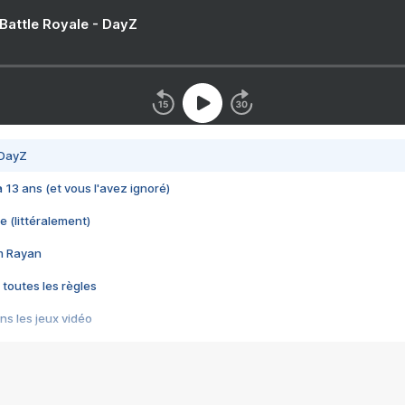
 Battle Royale - DayZ
 DayZ
 a 13 ans (et vous l'avez ignoré)
e (littéralement)
im Rayan
 toutes les règles
s les jeux vidéo
us choquant de Rockstar ? - Le scandale BULLY
e plus moche de Steam