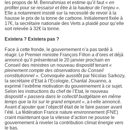
les propos de M. Bennahmias et estime qu’il faut
« en
profiter pour se ressaisir et être à la hauteur de l’enjeu »
.
Elle a notamment insisté sur la necessité de revoir à la
hausse le prix de la tonne de carbone. Initialement fixée à
17€, la secrétaire nationale des Verts a plaidé pour qu’elle
soit relevée à 32€ la tonne.
Existera ? Existera pas ?
Face à cette fronde, le gouvernement n’a pas tardé à
réagir. Le Premier ministre François Fillon a d’ores et déjà
annoncé qu’il présenterait le 20 janvier prochain en
Conseil des ministres un nouveau dispositif tenant
«
pleinement compte des observations du Conseil
constitutionnel »
. Convoquée aussitôt par Nicolas Sarkozy,
la secrétaire d’Etat à l’Ecologie, Chantal Jouanno, a
exprimé l’extrême motivation du gouvernement à ce sujet.
Selon les instructions du chef de l’Etat, le nouveau
dispositif
« passera dans le collectif budgétaire en même
temps que la loi sur le grand emprunt »
, a-t-elle annoncé.
Avant d’ajouter que l’objectif était de le faire passer avant
l’été. La fédération France nature environnement (FNE)
craint maintenant que la vitesse d’action ne pousse le
gouvernement à niveler la contribution climat énergie vers
le bas.