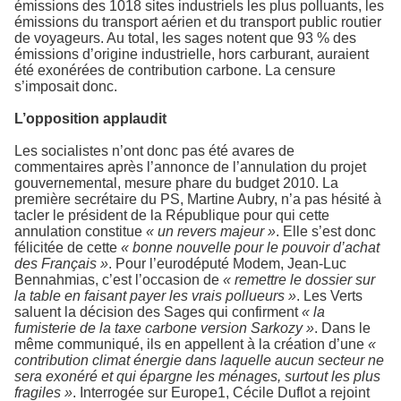
émissions des 1018 sites industriels les plus polluants, les
émissions du transport aérien et du transport public routier
de voyageurs. Au total, les sages notent que 93 % des
émissions d’origine industrielle, hors carburant, auraient
été exonérées de contribution carbone. La censure
s’imposait donc.
L’opposition applaudit
Les socialistes n’ont donc pas été avares de
commentaires après l’annonce de l’annulation du projet
gouvernemental, mesure phare du budget 2010. La
première secrétaire du PS, Martine Aubry, n’a pas hésité à
tacler le président de la République pour qui cette
annulation constitue
« un revers majeur »
. Elle s’est donc
félicitée de cette
« bonne nouvelle pour le pouvoir d’achat
des Français »
. Pour l’eurodéputé Modem, Jean-Luc
Bennahmias, c’est l’occasion de
« remettre le dossier sur
la table en faisant payer les vrais pollueurs »
. Les Verts
saluent la décision des Sages qui confirment
« la
fumisterie de la taxe carbone version Sarkozy »
. Dans le
même communiqué, ils en appellent à la création d’une
«
contribution climat énergie dans laquelle aucun secteur ne
sera exonéré et qui épargne les ménages, surtout les plus
fragiles »
. Interrogée sur Europe1, Cécile Duflot a rejoint