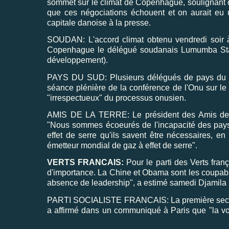
sommet sur le climat de Copenhague, soulignant que
que ces négociations échouent et on aurait eu un 
capitale danoise à la presse.
SOUDAN: L'accord climat obtenu vendredi soir à
Copenhague le délégué soudanais Lumumba Stani
développement).
PAYS DU SUD: Plusieurs délégués de pays du Su
séance plénière de la conférence de l'Onu sur le c
"irrespectueux" du processus onusien.
AMIS DE LA TERRE: Le président des Amis de 
"Nous sommes écoeurés de l'incapacité des pays 
effet de serre qu'ils savent être nécessaires, en 
émetteur mondial de gaz à effet de serre".
VERTS FRANCAIS:
Pour le parti des Verts fran
d'importance. La Chine et Obama sont les coupab
absence de leadership", a estimé samedi Djamila
PARTI SOCIALISTE FRANCAIS: La première secrétair
a affirmé dans un communiqué à Paris que "la vo