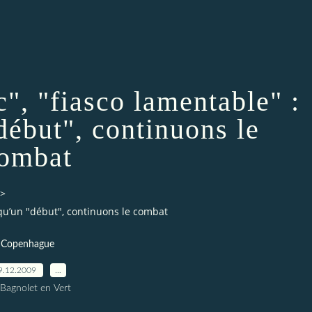
", "fiasco lamentable" :
début", continuons le
ombat
>
 qu’un "début", continuons le combat
Copenhague
9.12.2009
…
 Bagnolet en Vert