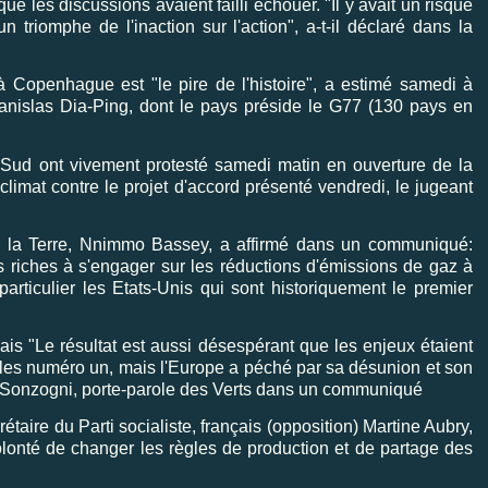
 les discussions avaient failli échouer. "Il y avait un risque
triomphe de l'inaction sur l'action", a-t-il déclaré dans la
 Copenhague est "le pire de l'histoire", a estimé samedi à
slas Dia-Ping, dont le pays préside le G77 (130 pays en
d ont vivement protesté samedi matin en ouverture de la
limat contre le projet d'accord présenté vendredi, le jugeant
la Terre, Nnimmo Bassey, a affirmé dans un communiqué:
riches à s'engager sur les réductions d'émissions de gaz à
particulier les Etats-Unis qui sont historiquement le premier
çais "Le résultat est aussi désespérant que les enjeux étaient
les numéro un, mais l'Europe a péché par sa désunion et son
 Sonzogni, porte-parole des Verts dans un communiqué
e du Parti socialiste, français (opposition) Martine Aubry,
lonté de changer les règles de production et de partage des