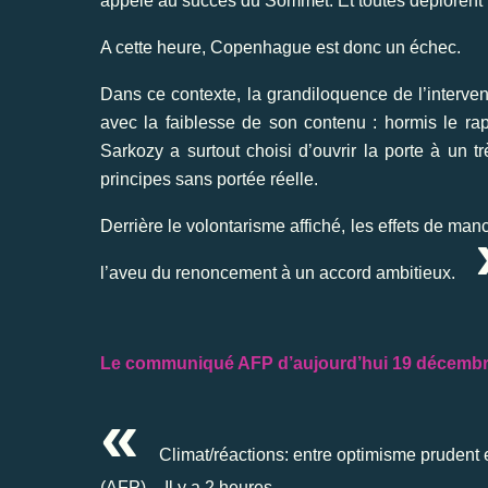
appelé au succès du Sommet. Et toutes déplorent l
A cette heure, Copenhague est donc un échec.
Dans ce contexte, la grandiloquence de l’interven
avec la faiblesse de son contenu : hormis le ra
Sarkozy a surtout choisi d’ouvrir la porte à un 
principes sans portée réelle.
Derrière le volontarisme affiché, les effets de ma
l’aveu du renoncement à un accord ambitieux.
Le communiqué AFP d’aujourd’hui 19 décemb
«
Climat/réactions: entre optimisme prudent e
(AFP) – Il y a 2 heures