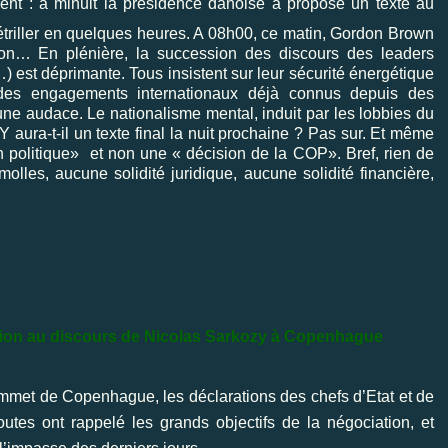
ment : à minuit la présidence danoise a proposé un texte au
 étriller en quelques heures. A 08h00, ce matin, Gordon Brown
on… En plénière, la succession des discours des leaders
st déprimante. Tous insistent sur leur sécurité énergétique
 des engagements internationaux déjà connus depuis des
e audace. Le nationalisme mental, induit par les lobbies du
Y aura-t-il un texte final la nuit prochaine ? Pas sur. Et même
tion politique» et non une « décision de la COP». Bref, rien de
lles, aucune solidité juridique, aucune solidité financière,
ction au discours de Nicolas Sarkozy à Copenhague
mmet de Copenhague, les déclarations des chefs d’Etat et de
utes ont rappelé les grands objectifs de la négociation, et