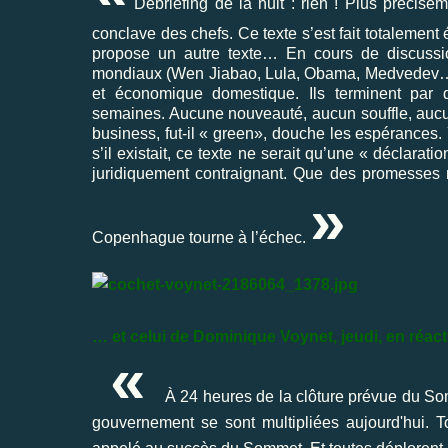
Debriefing de la nuit : rien ! Plus précisé
conclave des chefs. Ce texte s’est fait totalement
propose un autre texte… En cours de discussi
mondiaux (Wen Jiabao, Lula, Obama, Medvedev…) e
et économique domestique. Ils terminent par
semaines. Aucune nouveauté, aucun souffle, aucun
business, fut-il « green», douche les espérances. 
s’il existait, ce texte ne serait qu’une « déclara
juridiquement contraignant. Que des promesses mo
»
Copenhague tourne à l’échec.
… et celui de Dominique Voynet, jeudi, en réa
«
À 24 heures de la clôture prévue du So
gouvernement se sont multipliées aujourd'hui. To