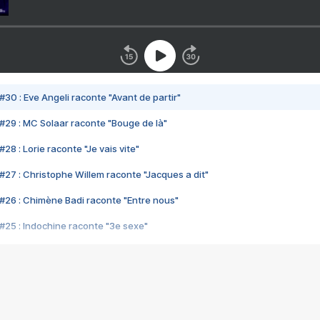
#30 : Eve Angeli raconte "Avant de partir"
#29 : MC Solaar raconte "Bouge de là"
28 : Lorie raconte "Je vais vite"
#27 : Christophe Willem raconte "Jacques a dit"
#26 : Chimène Badi raconte "Entre nous"
#25 : Indochine raconte "3e sexe"
#24 : Zaho raconte "C'est chelou"
#23 : Patrick Bruel raconte "Au café des délices"
#22 : Kyo raconte "Le chemin"