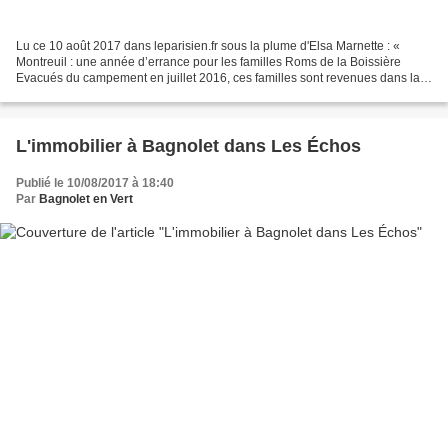
Lu ce 10 août 2017 dans leparisien.fr sous la plume d'Elsa Marnette : «
Montreuil : une année d’errance pour les familles Roms de la Boissière
Evacués du campement en juillet 2016, ces familles sont revenues dans la
commune après avoir vécu un peu partout...
L'immobilier à Bagnolet dans Les Échos
Publié le 10/08/2017 à 18:40
Par
Bagnolet en Vert