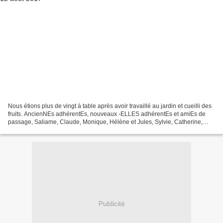
Nous étions plus de vingt à table après avoir travaillé au jardin et cueilli des
fruits. AncienNEs adhérentEs, nouveaux -ELLES adhérentEs et amiEs de
passage, Saliame, Claude, Monique, Hélène et Jules, Sylvie, Catherine,
Hélène, Annie, Pierre, Nathalie,...
Publicité