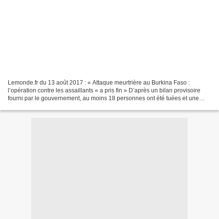
Lemonde.fr du 13 août 2017 : « Attaque meurtrière au Burkina Faso :
l’opération contre les assaillants « a pris fin » D’après un bilan provisoire
fourni par le gouvernement, au moins 18 personnes ont été tuées et une
dizaine d’autres blessées dans l’attaque...