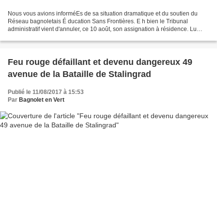
Nous vous avions informéEs de sa situation dramatique et du soutien du
Réseau bagnoletais É ducation Sans Frontières. E h bien le Tribunal
administratif vient d'annuler, ce 10 août, son assignation à résidence. Lu
dans l eparisien.fr du 11 août 2017 :...
Feu rouge défaillant et devenu dangereux 49
avenue de la Bataille de Stalingrad
Publié le 11/08/2017 à 15:53
Par
Bagnolet en Vert