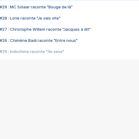
#29 : MC Solaar raconte "Bouge de là"
28 : Lorie raconte "Je vais vite"
#27 : Christophe Willem raconte "Jacques a dit"
#26 : Chimène Badi raconte "Entre nous"
#25 : Indochine raconte "3e sexe"
#24 : Zaho raconte "C'est chelou"
#23 : Patrick Bruel raconte "Au café des délices"
#22 : Kyo raconte "Le chemin"
#21 : Nolwenn Leroy raconte "Cassé"
#20 : Patrick Hernandez raconte "Born to be alive"
#19 : Lorie raconte "Près de moi"
#18 : Michael Jones raconte "A nos actes manqués" (avec Jean-Jacque