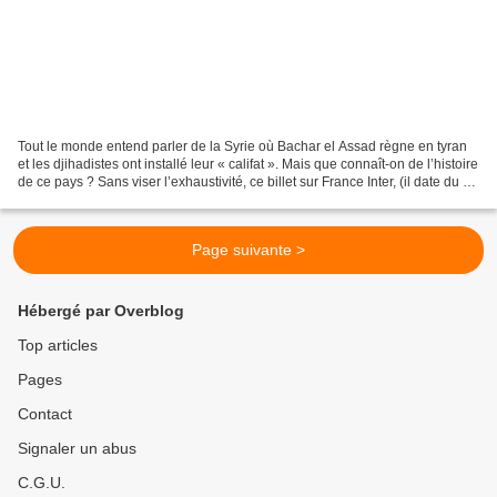
Tout le monde entend parler de la Syrie où Bachar el Assad règne en tyran
et les djihadistes ont installé leur « califat ». Mais que connaît-on de l’histoire
de ce pays ? Sans viser l’exhaustivité, ce billet sur France Inter, (il date du 9
février, mais...
Page suivante >
Hébergé par Overblog
Top articles
Pages
Contact
Signaler un abus
C.G.U.