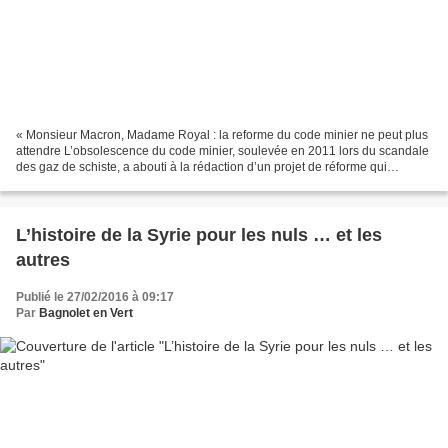
« Monsieur Macron, Madame Royal : la reforme du code minier ne peut plus
attendre L’obsolescence du code minier, soulevée en 2011 lors du scandale
des gaz de schiste, a abouti à la rédaction d’un projet de réforme qui
n’attend plus qu’une chose : la volonté...
L’histoire de la Syrie pour les nuls … et les
autres
Publié le 27/02/2016 à 09:17
Par
Bagnolet en Vert