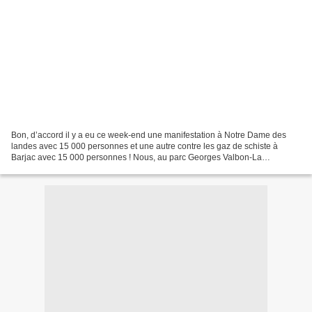
Bon, d’accord il y a eu ce week-end une manifestation à Notre Dame des
landes avec 15 000 personnes et une autre contre les gaz de schiste à
Barjac avec 15 000 personnes ! Nous, au parc Georges Valbon-La
Courneuve, c’était plus modeste. Une permanence...