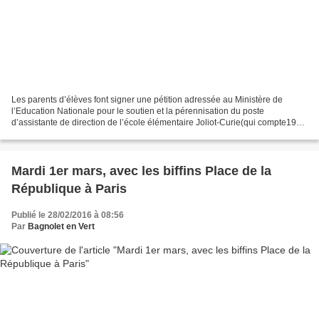
Les parents d’élèves font signer une pétition adressée au Ministère de
l’Education Nationale pour le soutien et la pérennisation du poste
d’assistante de direction de l’école élémentaire Joliot-Curie(qui compte19
claases !) dans la Dhuys à Bagnolet
https://www.change.org/p/minist%C3%A8re-de-l-%C3%A9ducation-
nationale-soutien-et-p%C3%A9rennisation-du-poste-d-assistante-de-
direction-%C3%A9cole-joliot-curie-bagnolet?
Mardi 1er mars, avec les biffins Place de la
recruiter=52613041&utm_source=share_petition&utm_medium=facebook&u
République à Paris
tm_campaign=share_for_starters_page&utm_term=des-md-no_src-
no_msg...
Publié le 28/02/2016 à 08:56
Par
Bagnolet en Vert