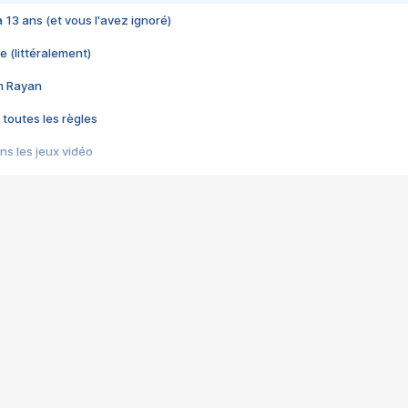
 a 13 ans (et vous l'avez ignoré)
e (littéralement)
im Rayan
 toutes les règles
s les jeux vidéo
us choquant de Rockstar ? - Le scandale BULLY
e plus moche de Steam
du RÊVE tourne au CAUCHEMAR
pendant 8 heures
it… à tort
umiliés par un jeu vidéo
ire - Final Fantasy 8