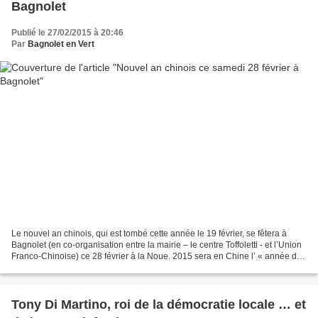
Bagnolet
Publié le 27/02/2015 à 20:46
Par
Bagnolet en Vert
Le nouvel an chinois, qui est tombé cette année le 19 février, se fêtera à
Bagnolet (en co-organisation entre la mairie – le centre Toffoletti - et l’Union
Franco-Chinoise) ce 28 février à la Noue. 2015 sera en Chine l’ « année de
la chèvre de bois »...
Tony Di Martino, roi de la démocratie locale … et