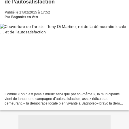
de l’autosatisfaction
Publié le 27/02/2015 à 17:52
Par
Bagnolet en Vert
Comme « on n’est jamais mieux servi que par soi-même », la municipalité
vient de lancer une campagne d’autosatisfaction, assez ridicule au
demeurant, « la démocratie locale bien vivante à Bagnolet – bravo la démo
» comptabilisant les réunions publiques,...