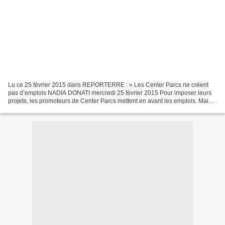
Lu ce 25 février 2015 dans REPORTERRE : « Les Center Parcs ne créent
pas d’emplois NADIA DONATI mercredi 25 février 2015 Pour imposer leurs
projets, les promoteurs de Center Parcs mettent en avant les emplois. Mais
ces projets ne créent pas ex nihilo...