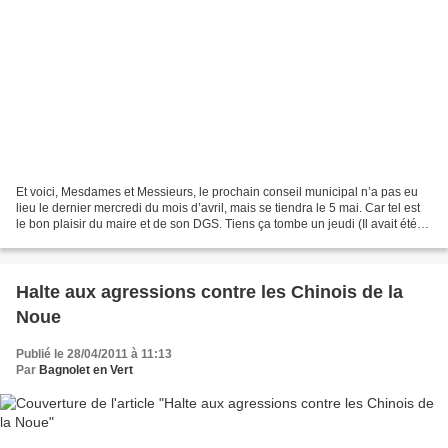
Et voici, Mesdames et Messieurs, le prochain conseil municipal n’a pas eu
lieu le dernier mercredi du mois d’avril, mais se tiendra le 5 mai. Car tel est
le bon plaisir du maire et de son DGS. Tiens ça tombe un jeudi (Il avait été
convenu, semble-t-il...
Halte aux agressions contre les Chinois de la
Noue
Publié le 28/04/2011 à 11:13
Par
Bagnolet en Vert