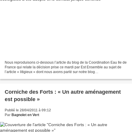
Nous reproduisons ci-dessous l’article du blog de la Coordination Eau Ile de
France qui relate la décision prise ce mardi par Est Ensemble au sujet de
l’article « litigieux » dont nous avons parlé sur notre blog
http://www.bagnoletenvert.com/article-eau-a-est-ensemble-l-article-12-
72555138.html...
Corniche des Forts : « Un autre aménagement
est possible »
Publié le 28/04/2011 à 09:12
Par
Bagnolet en Vert