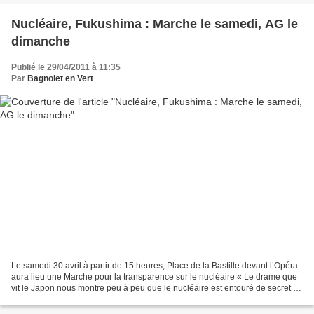
Nucléaire, Fukushima : Marche le samedi, AG le
dimanche
Publié le 29/04/2011 à 11:35
Par
Bagnolet en Vert
Le samedi 30 avril à partir de 15 heures, Place de la Bastille devant l’Opéra
aura lieu une Marche pour la transparence sur le nucléaire « Le drame que
vit le Japon nous montre peu à peu que le nucléaire est entouré de secret :
TEPCO accumule les mensonges...