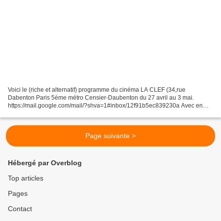
Voici le (riche et alternatif) programme du cinéma LA CLEF (34,rue
Dabenton Paris 5ème métro Censier-Daubenton du 27 avril au 3 mai.
https://mail.google.com/mail/?shva=1#inbox/12f91b5ec839230a Avec en
particulier le festival du mouvement Utopia-Lumière...
Page suivante >
Hébergé par Overblog
Top articles
Pages
Contact