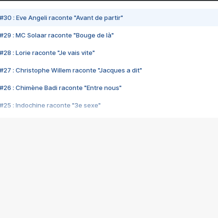
#30 : Eve Angeli raconte "Avant de partir"
#29 : MC Solaar raconte "Bouge de là"
28 : Lorie raconte "Je vais vite"
#27 : Christophe Willem raconte "Jacques a dit"
#26 : Chimène Badi raconte "Entre nous"
#25 : Indochine raconte "3e sexe"
#24 : Zaho raconte "C'est chelou"
#23 : Patrick Bruel raconte "Au café des délices"
#22 : Kyo raconte "Le chemin"
#21 : Nolwenn Leroy raconte "Cassé"
#20 : Patrick Hernandez raconte "Born to be alive"
#19 : Lorie raconte "Près de moi"