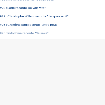
28 : Lorie raconte "Je vais vite"
#27 : Christophe Willem raconte "Jacques a dit"
#26 : Chimène Badi raconte "Entre nous"
#25 : Indochine raconte "3e sexe"
#24 : Zaho raconte "C'est chelou"
#23 : Patrick Bruel raconte "Au café des délices"
#22 : Kyo raconte "Le chemin"
#21 : Nolwenn Leroy raconte "Cassé"
#20 : Patrick Hernandez raconte "Born to be alive"
#19 : Lorie raconte "Près de moi"
#18 : Michael Jones raconte "A nos actes manqués" (avec Jean-Jacque
#17 : Khaled raconte "Aïcha"