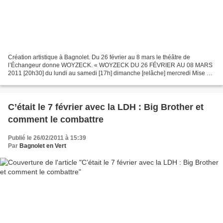
Création artistique à Bagnolet. Du 26 février au 8 mars le théâtre de
l’Échangeur donne WOYZECK. « WOYZECK DU 26 FÉVRIER AU 08 MARS
2011 [20h30] du lundi au samedi [17h] dimanche [relâche] mercredi Mise en
scène MARIE LAMACHÈRE // Interstices et Le Théâtre...
C’était le 7 février avec la LDH : Big Brother et
comment le combattre
Publié le 26/02/2011 à 15:39
Par
Bagnolet en Vert