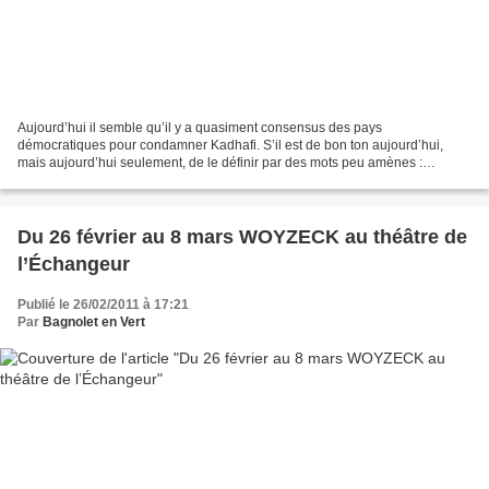
Aujourd’hui il semble qu’il y a quasiment consensus des pays
démocratiques pour condamner Kadhafi. S’il est de bon ton aujourd’hui,
mais aujourd’hui seulement, de le définir par des mots peu amènes :
dictateur (bien sûr), sociopathe, paranoïaque, sanguinaire,...
Du 26 février au 8 mars WOYZECK au théâtre de
l’Échangeur
Publié le 26/02/2011 à 17:21
Par
Bagnolet en Vert