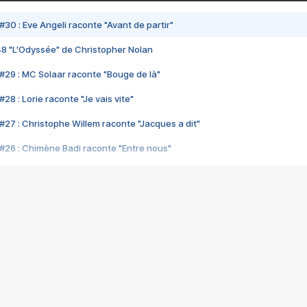
#30 : Eve Angeli raconte "Avant de partir"
48 "L'Odyssée" de Christopher Nolan
#29 : MC Solaar raconte "Bouge de là"
28 : Lorie raconte "Je vais vite"
#27 : Christophe Willem raconte "Jacques a dit"
#26 : Chimène Badi raconte "Entre nous"
#25 : Indochine raconte "3e sexe"
#24 : Zaho raconte "C'est chelou"
#23 : Patrick Bruel raconte "Au café des délices"
#22 : Kyo raconte "Le chemin"
#21 : Nolwenn Leroy raconte "Cassé"
#20 : Patrick Hernandez raconte "Born to be alive"