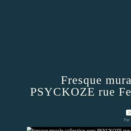
Fresque mura
PSYCKOZE rue Fer
2
Par