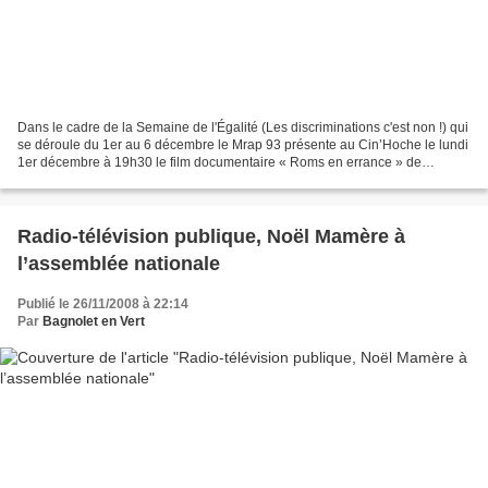
Dans le cadre de la Semaine de l'Égalité (Les discriminations c'est non !) qui
se déroule du 1er au 6 décembre le Mrap 93 présente au Cin’Hoche le lundi
1er décembre à 19h30 le film documentaire « Roms en errance » de
Bernard Kleindienst (68 minutes,...
Radio-télévision publique, Noël Mamère à
l’assemblée nationale
Publié le 26/11/2008 à 22:14
Par
Bagnolet en Vert