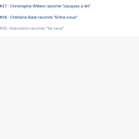
#27 : Christophe Willem raconte "Jacques a dit"
#26 : Chimène Badi raconte "Entre nous"
#25 : Indochine raconte "3e sexe"
#24 : Zaho raconte "C'est chelou"
#23 : Patrick Bruel raconte "Au café des délices"
#22 : Kyo raconte "Le chemin"
#21 : Nolwenn Leroy raconte "Cassé"
#20 : Patrick Hernandez raconte "Born to be alive"
#19 : Lorie raconte "Près de moi"
#18 : Michael Jones raconte "A nos actes manqués" (avec Jean-Jacque
#17 : Khaled raconte "Aïcha"
#16 : Corneille raconte "Parce qu'on vient de loin"