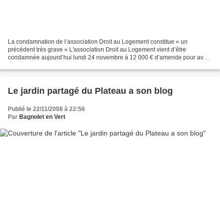
La condamnation de l’association Droit au Logement constitue « un
précédent très grave » L'association Droit au Logement vient d’être
condamnée aujourd’hui lundi 24 novembre à 12 000 € d’amende pour avoir
installé 374 tentes rue de la Banque, à Paris,...
Le jardin partagé du Plateau a son blog
Publié le 22/11/2008 à 22:56
Par
Bagnolet en Vert