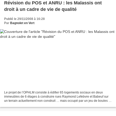
Révision du POS et ANRU : les Malassis ont
droit à un cadre de vie de qualité
Publié le 29/11/2008 à 16:28
Par
Bagnolet en Vert
Le projet de l’OPHLM consiste à édifier 65 logements sociaux en deux
immeubles de 6 étages à construire rues Raymond Lefebvre et Babeuf sur
un terrain actuellement non construit … mais occupé par un jeu de boules et
un espace vert public (photo 1). Ce...