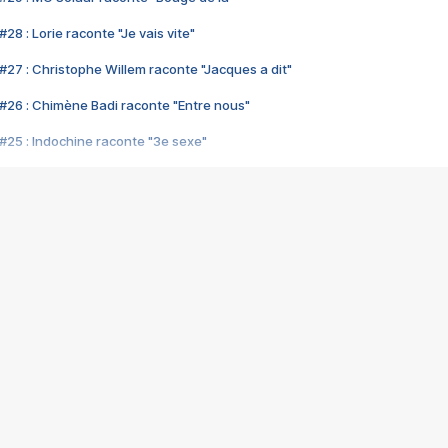
28 : Lorie raconte "Je vais vite"
#27 : Christophe Willem raconte "Jacques a dit"
#26 : Chimène Badi raconte "Entre nous"
#25 : Indochine raconte "3e sexe"
#24 : Zaho raconte "C'est chelou"
#23 : Patrick Bruel raconte "Au café des délices"
#22 : Kyo raconte "Le chemin"
#21 : Nolwenn Leroy raconte "Cassé"
#20 : Patrick Hernandez raconte "Born to be alive"
#19 : Lorie raconte "Près de moi"
#18 : Michael Jones raconte "A nos actes manqués" (avec Jean-Jacque
#17 : Khaled raconte "Aïcha"