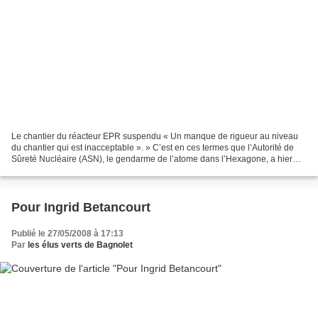
Le chantier du réacteur EPR suspendu « Un manque de rigueur au niveau
du chantier qui est inacceptable ». » C’est en ces termes que l’Autorité de
Sûreté Nucléaire (ASN), le gendarme de l’atome dans l’Hexagone, a hier
tapé sur les doigts d’EDF, maître...
Pour Ingrid Betancourt
Publié le 27/05/2008 à 17:13
Par
les élus verts de Bagnolet