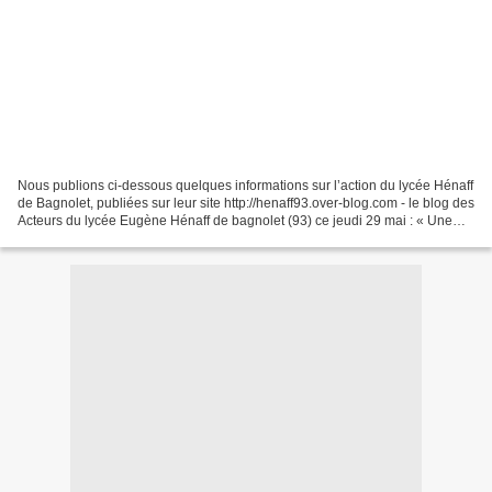
Nous publions ci-dessous quelques informations sur l’action du lycée Hénaff
de Bagnolet, publiées sur leur site http://henaff93.over-blog.com - le blog des
Acteurs du lycée Eugène Hénaff de bagnolet (93) ce jeudi 29 mai : « Une
(petite) bonne nouvelle...