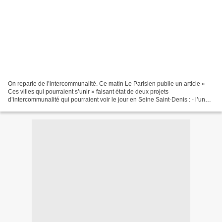
On reparle de l’intercommunalité. Ce matin Le Parisien publie un article «
Ces villes qui pourraient s’unir » faisant état de deux projets
d’intercommunalité qui pourraient voir le jour en Seine Saint-Denis : - l’une
au Nord entre Tremblay-en-France,...