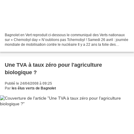
Bagnolet en Vert reproduit ci-dessous le communiqué des Verts nationaux
sur « Chernobyl day » N’oublions pas Tchernobyl ! Samedi 26 avril : journée
mondiale de mobilisation contre le nucléaire Il y a 22 ans la folie des
hommes déclenchait l’apocalypse...
Une TVA à taux zéro pour l'agriculture
biologique ?
Publié le 24/04/2008 à 09:25
Par
les élus verts de Bagnolet