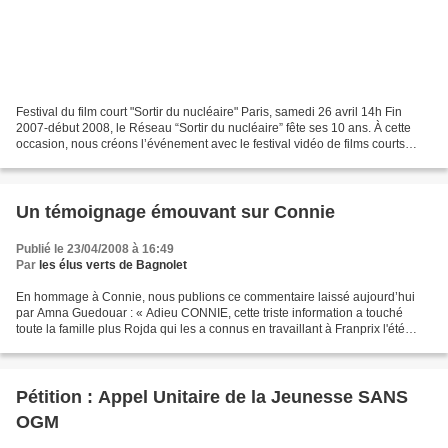
Festival du film court "Sortir du nucléaire" Paris, samedi 26 avril 14h Fin
2007-début 2008, le Réseau “Sortir du nucléaire” fête ses 10 ans. À cette
occasion, nous créons l’événement avec le festival vidéo de films courts
“Sortir du nucléaire”. L’objectif...
Un témoignage émouvant sur Connie
Publié le 23/04/2008 à 16:49
Par
les élus verts de Bagnolet
En hommage à Connie, nous publions ce commentaire laissé aujourd’hui
par Amna Guedouar : « Adieu CONNIE, cette triste information a touché
toute la famille plus Rojda qui les a connus en travaillant à Franprix l'été
dernier et s'arrangeait avec la direction...
Pétition : Appel Unitaire de la Jeunesse SANS
OGM