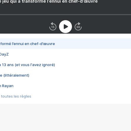
e jeu qui a transformé l’ennui en chef-d’œuvre
nsformé l’ennui en chef-d’œuvre
 DayZ
 a 13 ans (et vous l'avez ignoré)
e (littéralement)
im Rayan
 toutes les règles
s les jeux vidéo
us choquant de Rockstar ? - Le scandale BULLY
e plus moche de Steam