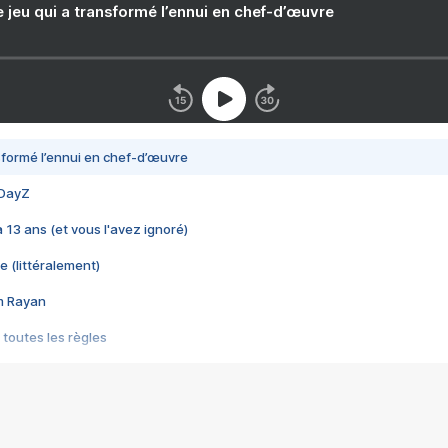
e jeu qui a transformé l’ennui en chef-d’œuvre
nsformé l’ennui en chef-d’œuvre
 DayZ
 a 13 ans (et vous l'avez ignoré)
e (littéralement)
im Rayan
 toutes les règles
s les jeux vidéo
us choquant de Rockstar ? - Le scandale BULLY
e plus moche de Steam