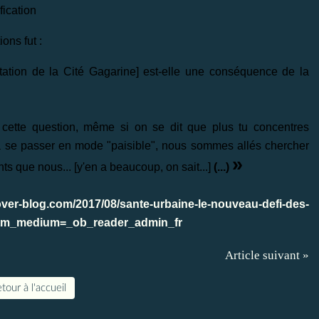
fication
ons fut :
itation de la Cité Gagarine] est-elle une conséquence de la
ette question, même si on se dit que plus tu concentres
a se passer en mode "paisible", nous sommes allés chercher
»
ts que nous... [
y'en a beaucoup, on sait...
]
(...)
.over-blog.com/2017/08/sante-urbaine-le-nouveau-defi-des-
utm_medium=_ob_reader_admin_fr
Article suivant »
tour à l'accueil