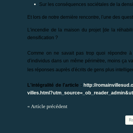
Sur les conséquences sociétales de la densi
Et lors de notre dernière rencontre, l'une des questi
L'
incendie de la maison du projet
[de la réhabil
densification ?
Comme on ne savait pas trop quoi répondre à c
d'individus dans un même périmètre, moins ça v
les réponses auprès d'écrits de gens plus intelligen
L'intégralité de l'article :
http://romainvillesud
villes.html?utm_source=_ob_reader_admin&
« Article précédent
Re