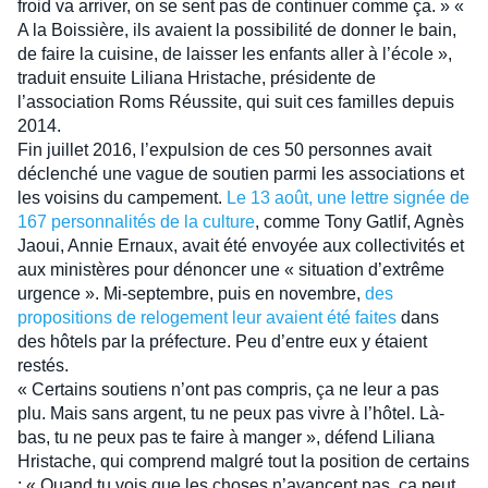
froid va arriver, on se sent pas de continuer comme ça. » «
A la Boissière, ils avaient la possibilité de donner le bain,
de faire la cuisine, de laisser les enfants aller à l’école »,
traduit ensuite Liliana Hristache, présidente de
l’association Roms Réussite, qui suit ces familles depuis
2014.
Fin juillet 2016, l’expulsion de ces 50 personnes avait
déclenché une vague de soutien parmi les associations et
les voisins du campement.
Le 13 août, une lettre signée de
167 personnalités de la culture
, comme Tony Gatlif, Agnès
Jaoui, Annie Ernaux, avait été envoyée aux collectivités et
aux ministères pour dénoncer une « situation d’extrême
urgence ». Mi-septembre, puis en novembre,
des
propositions de relogement leur avaient été faites
dans
des hôtels par la préfecture. Peu d’entre eux y étaient
restés.
« Certains soutiens n’ont pas compris, ça ne leur a pas
plu. Mais sans argent, tu ne peux pas vivre à l’hôtel. Là-
bas, tu ne peux pas te faire à manger », défend Liliana
Hristache, qui comprend malgré tout la position de certains
: « Quand tu vois que les choses n’avancent pas, ça peut