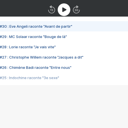
#30 : Eve Angeli raconte "Avant de partir"
#29 : MC Solaar raconte "Bouge de là"
28 : Lorie raconte "Je vais vite"
#27 : Christophe Willem raconte "Jacques a dit"
#26 : Chimène Badi raconte "Entre nous"
#25 : Indochine raconte "3e sexe"
#24 : Zaho raconte "C'est chelou"
#23 : Patrick Bruel raconte "Au café des délices"
#22 : Kyo raconte "Le chemin"
#21 : Nolwenn Leroy raconte "Cassé"