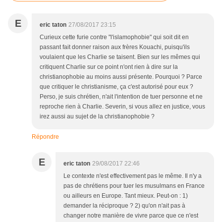
E
eric taton
27/08/2017 23:15
Curieux cette furie contre "l'islamophobie" qui soit dit en
passant fait donner raison aux frères Kouachi, puisqu'ils
voulaient que les Charlie se taisent. Bien sur les mêmes qui
critiquent Charlie sur ce point n'ont rien à dire sur la
christianophobie au moins aussi présente. Pourquoi ? Parce
que critiquer le christianisme, ça c'est autorisé pour eux ?
Perso, je suis chrétien, n'ait l'intention de tuer personne et ne
reproche rien à Charlie. Severin, si vous allez en justice, vous
irez aussi au sujet de la christianophobie ?
Répondre
E
eric taton
29/08/2017 22:46
Le contexte n'est effectivement pas le même. Il n'y a
pas de chrétiens pour tuer les musulmans en France
ou ailleurs en Europe. Tant mieux. Peut-on : 1)
demander la réciproque ? 2) qu'on n'ait pas à
changer notre manière de vivre parce que ce n'est