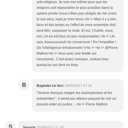
anti-religieux. Je suis moi-même pour que les
religions soit repoussées le plus possible dans la
sphère privée (vous n'êtes pas obligés de me croire
là non plus, mais je m'en fous).<br /> Mais il y a des
lieux et des temps ou l'effort de vivre ensemble doit,
peut être, surpasser le reste. Et oui, Charlie, vous,
moi, on en est tous un peu responsables.<br /> (Je
sais, bouuuuuuuuh du consensuel ! De l'empathie !
De l'intelligence émotionnelle !)<br /> <br /> @Pierre
Mathon<br /> Vous avez une fixette sur
l'anonymat...C'est assez comique, surtout chez
quelqu'un qui tient un blog.
B
Bagnolet en Vert
28/08/2017 07:18
"Severin-français malgré les islamophobes et les
antisémites" : il serait par ailleurs piquant de voir un
pseudo ester en justice ...<br /> Pierre Mathon
S
Severin
25/08/2017 11:38