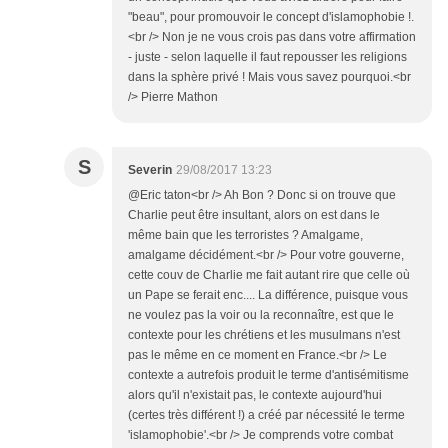
"beau", pour promouvoir le concept d'islamophobie !.
<br /> Non je ne vous crois pas dans votre affirmation
- juste - selon laquelle il faut repousser les religions
dans la sphère privé ! Mais vous savez pourquoi.<br
/> Pierre Mathon
S
Severin
29/08/2017 13:23
@Eric taton<br /> Ah Bon ? Donc si on trouve que
Charlie peut être insultant, alors on est dans le
même bain que les terroristes ? Amalgame,
amalgame décidément.<br /> Pour votre gouverne,
cette couv de Charlie me fait autant rire que celle où
un Pape se ferait enc.... La différence, puisque vous
ne voulez pas la voir ou la reconnaître, est que le
contexte pour les chrétiens et les musulmans n'est
pas le même en ce moment en France.<br /> Le
contexte a autrefois produit le terme d'antisémitisme
alors qu'il n'existait pas, le contexte aujourd'hui
(certes très différent !) a créé par nécessité le terme
'islamophobie'.<br /> Je comprends votre combat