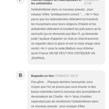
francais malgré les islamophobes et
25/08/2017
les antisémites
22:56
l'antisémitisme dans ce nouveau pseudo : pour
essayer d'être "politiquement correct "......<br /> Nos
parce que les islamophobes détestent (et insulent)
les musulmans pour leurs religions (l'islam) et les
antisémites détestent et insultent les juifs parce qu’ils
sont juifs (ça ne demande pas Bac+5, ça demande
juste l’audace d'appeler un chat un chat et pourvoir
se regarder dans la glace et voir la vraie image sans
vomir) <br /> pour le reste,Mathon vous informe
qu'en France ON NE PEUT PAS CRITIQUER UN
JOURNAL
B
Bagnolet en Vert
25/08/2017 08:37
Pas gêné ... Planqué derrière l'anonymat, vous
croyez que l'on ne pourra pas vous trouver si des
tueurs islamistes tuent à nouveau des journalistes et
dessinateurs de Charlie. <br /> Vous n'oubliez
cependant pas de mentionner l'antisémitisme dans
ce nouveau pseudo : pour essayer d'être