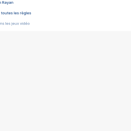
im Rayan
 toutes les règles
s les jeux vidéo
us choquant de Rockstar ? - Le scandale BULLY
e plus moche de Steam
du RÊVE tourne au CAUCHEMAR
pendant 8 heures
it… à tort
umiliés par un jeu vidéo
ire - Final Fantasy 8
ti un empire - Age of Empires
story DOFUS
tard, il crée l'un des pires jeux de tous les temps, MindsEye.