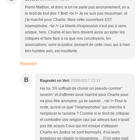
Pierre Mathon, et donc si on ne parle pas anonymement, on a
le droit de tout dire ? Bref.<br /> Je ne suis pas musulman, et
j'ai marché pour Charlie. Mais cette couverture EST
islamophobe. <br /> La liberté d'expression n'est pas à sens
unique, hein. Charlie et ses fans doivent aussi accepter les
critiques et faire face à ce que nos concitoyens, les
associations, voire la justice, pensent de cette couv, qui à mon
très humble avis, est insultante.
Répondre
B
Bagnolet en Vert
25/08/2017 12:17
Ha ha. S'il suffisait de choisir un pseudo comme"
severin" et d'affirmer avoir marché pour Charlie pour
ne plus être anonyme, ça se saurait ...<br /> Pour le
reste, qu'est-ce que" l'islamophobie" qui cherche à
remplacer le racisme ? Comme si le droit de critiquer
et combattre une religion (qui par ailleurs tue) n'avait
pas été acquis.Ceux qui ont essayé d'attaquer
Charlie en Justice se sont fourvoyés, d'où leurs
tentatives de rétablir le blasphème ... D'où votre mail.