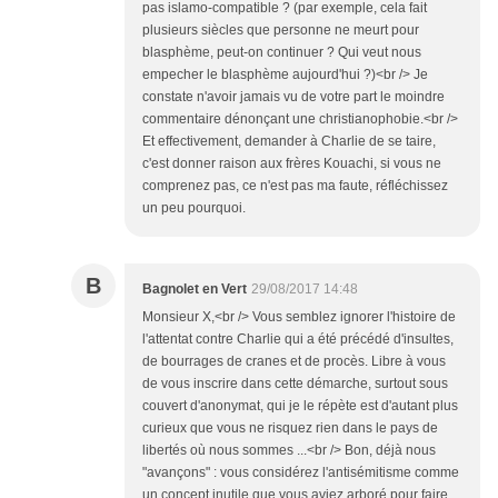
pas islamo-compatible ? (par exemple, cela fait
plusieurs siècles que personne ne meurt pour
blasphème, peut-on continuer ? Qui veut nous
empecher le blasphème aujourd'hui ?)<br /> Je
constate n'avoir jamais vu de votre part le moindre
commentaire dénonçant une christianophobie.<br />
Et effectivement, demander à Charlie de se taire,
c'est donner raison aux frères Kouachi, si vous ne
comprenez pas, ce n'est pas ma faute, réfléchissez
un peu pourquoi.
B
Bagnolet en Vert
29/08/2017 14:48
Monsieur X,<br /> Vous semblez ignorer l'histoire de
l'attentat contre Charlie qui a été précédé d'insultes,
de bourrages de cranes et de procès. Libre à vous
de vous inscrire dans cette démarche, surtout sous
couvert d'anonymat, qui je le répète est d'autant plus
curieux que vous ne risquez rien dans le pays de
libertés où nous sommes ...<br /> Bon, déjà nous
"avançons" : vous considérez l'antisémitisme comme
un concept inutile que vous aviez arboré pour faire