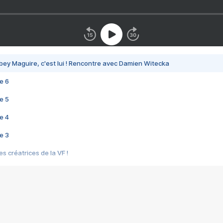
bey Maguire, c'est lui ! Rencontre avec Damien Witecka
e 6
e 5
e 4
e 3
s créatrices de la VF !
e 2
e 1
e Mektoub My Love arrive enfin ! Rencontre avec Shaïn Boumedine et Sal