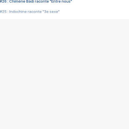
#26 : Chimène Badi raconte "Entre nous"
#25 : Indochine raconte "3e sexe"
#24 : Zaho raconte "C'est chelou"
#23 : Patrick Bruel raconte "Au café des délices"
#22 : Kyo raconte "Le chemin"
#21 : Nolwenn Leroy raconte "Cassé"
#20 : Patrick Hernandez raconte "Born to be alive"
#19 : Lorie raconte "Près de moi"
#18 : Michael Jones raconte "A nos actes manqués" (avec Jean-Jacque
#17 : Khaled raconte "Aïcha"
#16 : Corneille raconte "Parce qu'on vient de loin"
#15 : Indochine raconte "L'aventurier"
14 : Lorie raconte "Sur un air latino"