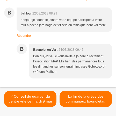
B
bahloul
22/03/2018 08:29
bonjour je souhaite joindre votre equipe participee a votre
mur a peche jardinage ect et cela en tems que benevol merci
Répondre
B
Bagnolet en Vert
24/03/2018 09:45
Bonjour,<br /> Je vous invite à joindre directement
l'association MAP. Elle tient des permanences tous
les dimanches sur son terrain impasse Gobétue.<br
/> Pierre Mathon
< Conseil de quartier du
La fin de la grève des
centre ville ce mardi 9 mai
communaux bagnoletais
dans Le Parisien >