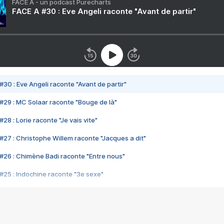
FACE A - un podcast Purecharts
FACE A #30 : Eve Angeli raconte "Avant de partir"
#30 : Eve Angeli raconte "Avant de partir"
#29 : MC Solaar raconte "Bouge de là"
28 : Lorie raconte "Je vais vite"
#27 : Christophe Willem raconte "Jacques a dit"
#26 : Chimène Badi raconte "Entre nous"
#25 : Indochine raconte "3e sexe"
#24 : Zaho raconte "C'est chelou"
#23 : Patrick Bruel raconte "Au café des délices"