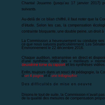
Chantal Jouanno (jusqu’au 17 janvier 2017) pu
suivants.
Au-delà de ce bilan chiffré, il faut noter que la 
d’étude. Selon les cas, la compensation écolog
contrainte bloquante, une double peine, un droit à
La Commission a heureusement su conduire ses t
ce que nous saluons particulièrement. Les Sénateur
Environnement le 22 décembre 2016.
Chaque audition, retransmise en direct et disponi
d’une synthèse vidéo des « meilleurs » mome
deuxième tome du rapport
et les synthèses vidéos
Enfin, toujours dans un souci de pédagogie, la 
d’
un 4 pages
et d’
une infographie
.
Des difficultés de mise en oeuvre
Disons-le tout de suite, la Commission n’avait pas 
de la qualité des mesures de compensation prop