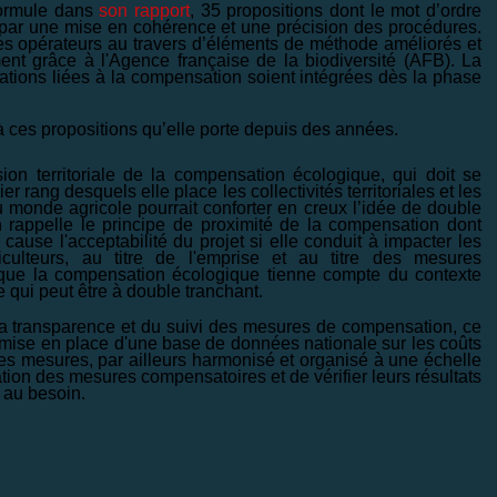
formule dans
son rapport
, 35 propositions dont le mot d’ordre
rt par une mise en cohérence et une précision des procédures.
es opérateurs au travers d’éléments de méthode améliorés et
ent grâce à l'Agence française de la biodiversité (AFB). La
ions liées à la compensation soient intégrées dès la phase
 ces propositions qu’elle porte depuis des années.
on territoriale de la compensation écologique, qui doit se
er rang desquels elle place les collectivités territoriales et les
 monde agricole pourrait conforter en creux l’idée de double
 rappelle le principe de proximité de la compensation dont
 cause l'acceptabilité du projet si elle conduit à impacter les
ulteurs, au titre de l'emprise et au titre des mesures
 que la compensation écologique tienne compte du contexte
e qui peut être à double tranchant.
 la transparence et du suivi des mesures de compensation, ce
mise en place d'une base de données nationale sur les coûts
s mesures, par ailleurs harmonisé et organisé à une échelle
ation des mesures compensatoires et de vérifier leurs résultats
r au besoin.