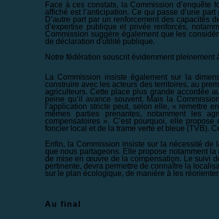
Face à ces constats, la Commission d’enquête 
affiché est l’anticipation. Ce qui passe d’une pa
D’autre part par un renforcement des capacités d
d’expertise publique et privée renforcés, notamm
Commission suggère également que les considérat
de déclaration d'utilité publique.
Notre fédération souscrit évidemment pleinement à
La Commission insiste également sur la dimensi
construire avec les acteurs des territoires, au premi
agriculteurs. Cette place plus grande accordée au
peine qu’il avance souvent. Mais la Commission
l’application stricte peut, selon elle, «
remettre en
mêmes parties prenantes, notamment les agric
compensatoires
». C’est pourquoi, elle propose
foncier local et de la trame verte et bleue (TVB). C
Enfin, la Commission insiste sur la nécessité de
que nous partageons. Elle propose notamment la 
de mise en œuvre de la compensation. Le suivi de
pertinente, devra permettre de connaître la localis
sur le plan écologique, de manière à les réoriente
Au final