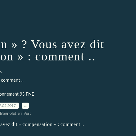
n » ? Vous avez dit
on » : comment ..
>
: comment ..
ronnement 93 FNE
9.05.2017
…
 Bagnolet en Vert