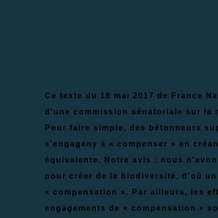
Ce texte du 18 mai 2017 de France N
d'une commission sénatoriale sur la
Pour faire simple, des bétonneurs su
s'engageny à « compenser » en créant
équiv
al
ente. Notre avis :
n
ous n'avon
pour créer de la biodiversité,
d'où un
« compensation ». Par ailleurs, les e
engagements de « compensation » soie