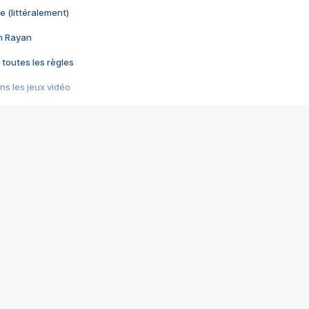
e (littéralement)
im Rayan
 toutes les règles
s les jeux vidéo
us choquant de Rockstar ? - Le scandale BULLY
e plus moche de Steam
du RÊVE tourne au CAUCHEMAR
pendant 8 heures
it… à tort
umiliés par un jeu vidéo
ire - Final Fantasy 8
ti un empire - Age of Empires