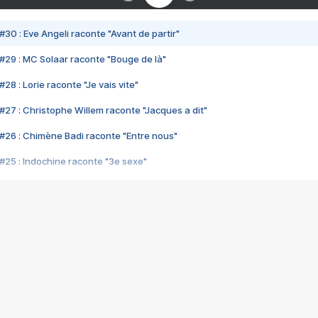
#30 : Eve Angeli raconte "Avant de partir"
#29 : MC Solaar raconte "Bouge de là"
28 : Lorie raconte "Je vais vite"
#27 : Christophe Willem raconte "Jacques a dit"
#26 : Chimène Badi raconte "Entre nous"
#25 : Indochine raconte "3e sexe"
#24 : Zaho raconte "C'est chelou"
#23 : Patrick Bruel raconte "Au café des délices"
#22 : Kyo raconte "Le chemin"
#21 : Nolwenn Leroy raconte "Cassé"
#20 : Patrick Hernandez raconte "Born to be alive"
#19 : Lorie raconte "Près de moi"