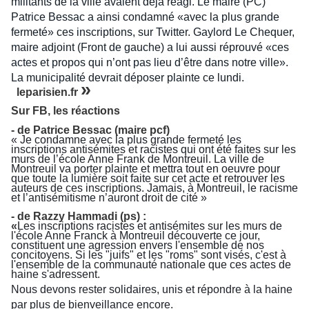
militants de la ville avaient déjà réagi. Le maire (PC)
Patrice Bessac a ainsi condamné «avec la plus grande
fermeté» ces inscriptions, sur Twitter. Gaylord Le Chequer,
maire adjoint (Front de gauche) a lui aussi réprouvé «ces
actes et propos qui n’ont pas lieu d’être dans notre ville».
La municipalité devrait déposer plainte ce lundi.
»
leparisien.fr
Sur FB, les réactions
- de
Patrice
Bessac (maire pcf)
« Je condamne avec la plus grande fermeté les
inscriptions antisémites et racistes qui ont été faites sur les
murs de l’école Anne Frank de Montreuil. La ville de
Montreuil va porter plainte et mettra tout en oeuvre pour
que toute la lumière soit faite sur cet acte et retrouver les
auteurs de ces inscriptions. Jamais, à Montreuil, le racisme
et l’antisémitisme n’auront droit de cité »
- de
Razzy Hammadi (ps) :
«
Les inscriptions racistes et antisémites sur les murs de
l'école Anne Franck à Montreuil découverte ce jour,
constituent une agression envers l'ensemble de nos
concitoyens. Si les "juifs" et les "roms" sont visés, c'est à
l'ensemble de la communauté nationale que ces actes de
haine s'adressent.
Nous devons rester solidaires, unis et répondre à la haine
par plus de bienveillance encore.