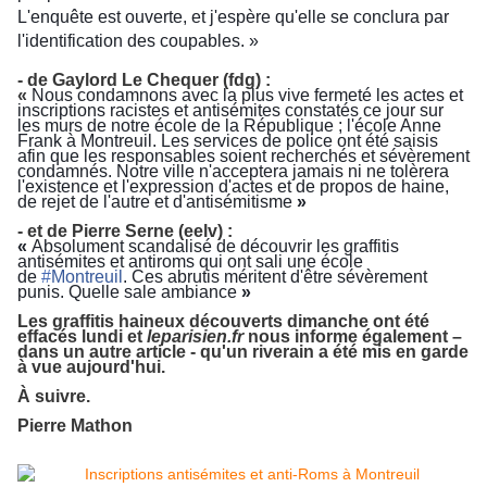
L'enquête est ouverte, et j'espère qu'elle se conclura par
l'identification des coupables. »
-
de
Gaylord Le Chequer (fdg) :
«
Nous condamnons avec la plus vive fermeté les actes et
inscriptions racistes et antisémites constatés ce jour sur
les murs de notre école de la République ; l'école Anne
Frank à Montreuil. Les services de police ont été saisis
afin que les responsables soient recherchés et sévèrement
condamnés. Notre ville n'acceptera jamais ni ne tolèrera
l'existence et l'expression d'actes et de propos de haine,
de rejet de l'autre et d'antisémitisme
»
- et de Pierre Serne (eelv) :
«
Absolument scandalisé de découvrir les graffitis
antisémites et antiroms qui ont sali une école
de
#
Montreuil
. Ces abrutis méritent d'être sévèrement
punis. Quelle sale ambiance
»
Le
s graffitis haineux découverts dimanche ont été
effacés lundi et
le
parisien.fr
nous informe également –
dans un autre article - qu'un riverain a été mis en garde
à vue
aujourd'hui
.
À
suivre.
Pierre Mathon