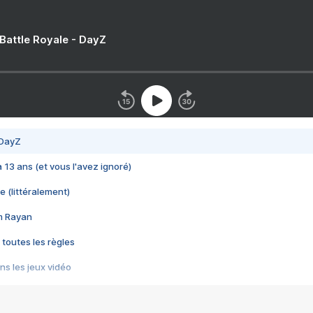
 Battle Royale - DayZ
 DayZ
 a 13 ans (et vous l'avez ignoré)
e (littéralement)
im Rayan
 toutes les règles
s les jeux vidéo
us choquant de Rockstar ? - Le scandale BULLY