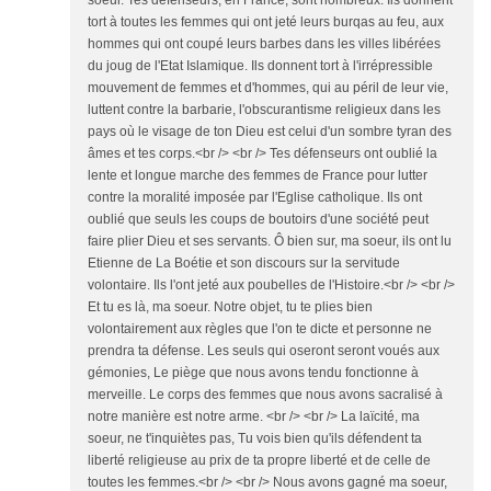
soeur. Tes défenseurs, en France, sont nombreux. Ils donnent
tort à toutes les femmes qui ont jeté leurs burqas au feu, aux
hommes qui ont coupé leurs barbes dans les villes libérées
du joug de l'Etat Islamique. Ils donnent tort à l'irrépressible
mouvement de femmes et d'hommes, qui au péril de leur vie,
luttent contre la barbarie, l'obscurantisme religieux dans les
pays où le visage de ton Dieu est celui d'un sombre tyran des
âmes et tes corps.<br /> <br /> Tes défenseurs ont oublié la
lente et longue marche des femmes de France pour lutter
contre la moralité imposée par l'Eglise catholique. Ils ont
oublié que seuls les coups de boutoirs d'une société peut
faire plier Dieu et ses servants. Ô bien sur, ma soeur, ils ont lu
Etienne de La Boétie et son discours sur la servitude
volontaire. Ils l'ont jeté aux poubelles de l'Histoire.<br /> <br />
Et tu es là, ma soeur. Notre objet, tu te plies bien
volontairement aux règles que l'on te dicte et personne ne
prendra ta défense. Les seuls qui oseront seront voués aux
gémonies, Le piège que nous avons tendu fonctionne à
merveille. Le corps des femmes que nous avons sacralisé à
notre manière est notre arme. <br /> <br /> La laïcité, ma
soeur, ne t'inquiètes pas, Tu vois bien qu'ils défendent ta
liberté religieuse au prix de ta propre liberté et de celle de
toutes les femmes.<br /> <br /> Nous avons gagné ma soeur,