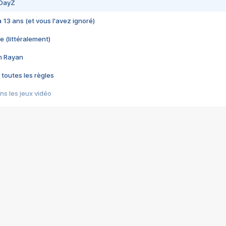
 DayZ
 a 13 ans (et vous l'avez ignoré)
e (littéralement)
im Rayan
 toutes les règles
s les jeux vidéo
us choquant de Rockstar ? - Le scandale BULLY
e plus moche de Steam
du RÊVE tourne au CAUCHEMAR
pendant 8 heures
it… à tort
umiliés par un jeu vidéo
ire - Final Fantasy 8