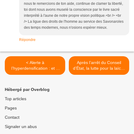
nous te remercions de ton aide, continue de clamer ta liberté,
toi dont nous avons muselé la conscience par le livre sacré
interprété à l'aune de notre propre vision politique.<br /> <br
/> La ligue des droits de l'homme au service des Savonaroles
des temps modernes, nous n'osions espérer mieux.
Répondre
< Alerte à
Après l’arrêt du Conseil
l’hyperdensification : et si
d’État, la lutte pour la laïcité
l’immeuble Akera partait à
et les droits des Femmes
vau l’eau
continue >
Hébergé par Overblog
Top articles
Pages
Contact
Signaler un abus