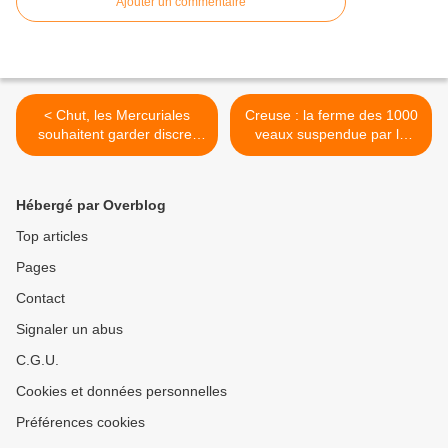
Ajouter un commentaire
< Chut, les Mercuriales
Creuse : la ferme des 1000
souhaitent garder discret
veaux suspendue par la
leur projet
justice >
Hébergé par Overblog
Top articles
Pages
Contact
Signaler un abus
C.G.U.
Cookies et données personnelles
Préférences cookies