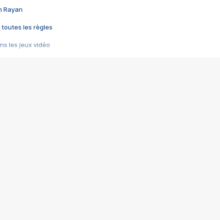
im Rayan
 toutes les règles
s les jeux vidéo
us choquant de Rockstar ? - Le scandale BULLY
e plus moche de Steam
du RÊVE tourne au CAUCHEMAR
pendant 8 heures
it… à tort
umiliés par un jeu vidéo
ire - Final Fantasy 8
ti un empire - Age of Empires
story DOFUS