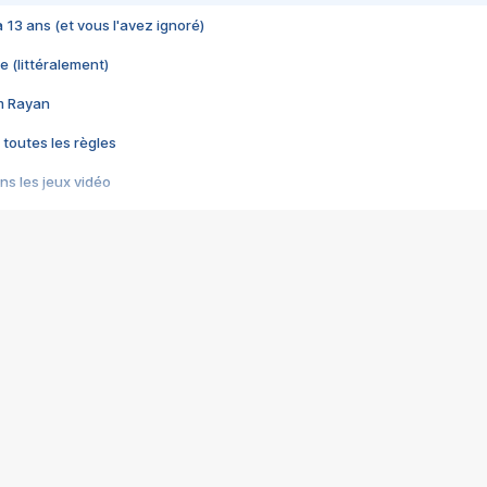
 a 13 ans (et vous l'avez ignoré)
e (littéralement)
im Rayan
 toutes les règles
s les jeux vidéo
us choquant de Rockstar ? - Le scandale BULLY
e plus moche de Steam
du RÊVE tourne au CAUCHEMAR
pendant 8 heures
it… à tort
umiliés par un jeu vidéo
ire - Final Fantasy 8